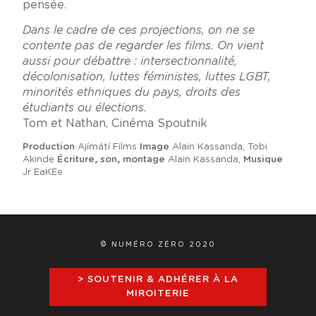
pensée.
Dans le cadre de ces projections, on ne se
contente pas de regarder les films. On vient
aussi pour débattre : intersectionnalité,
décolonisation, luttes féministes, luttes LGBT,
minorités ethniques du pays, droits des
étudiants ou élections.
Tom et Nathan, Cinéma Spoutnik
Production
Ajímátí Films
Image
Alain Kassanda, Tobi
Akinde
Écriture, son, montage
Alain Kassanda,
Musique
Jr EaKEe
© NUMÉRO ZÉRO 2020
> SOUTENIR & ADHÉRER À LA
MIROITERIE