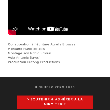
Collaboration à l’écriture
Aurélie Brousse
Montage
Marie Bottois
Montage son
Pablo Salaün
Voix
Antonia Buresi
Production
Hutong Productions
© NUMÉRO ZÉRO 2020
> SOUTENIR & ADHÉRER À LA
MIROITERIE