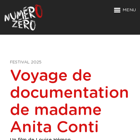
MENU
FESTIVAL 2025
Voyage de
documentation
de madame
Anita Conti
Un film de Louise Hémon