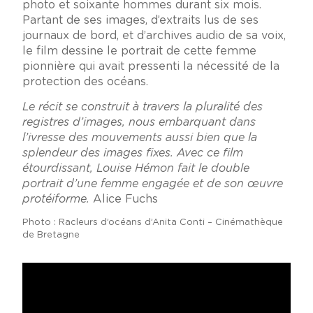
photo et soixante hommes durant six mois.
Partant de ses images, d’extraits lus de ses
journaux de bord, et d’archives audio de sa voix,
le film dessine le portrait de cette femme
pionnière qui avait pressenti la nécessité de la
protection des océans.
Le récit se construit à travers la pluralité des
registres d’images, nous embarquant dans
l’ivresse des mouvements aussi bien que la
splendeur des images fixes. Avec ce film
étourdissant, Louise Hémon fait le double
portrait d’une femme engagée et de son œuvre
protéiforme.
Alice Fuchs
Photo : Racleurs d’océans d’Anita Conti – Cinémathèque
de Bretagne