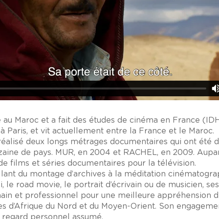
 au Maroc et a fait des études de cinéma en France (IDH
à Paris, et vit actuellement entre la France et le Maroc.
réalisé deux longs métrages documentaires qui ont été di
zaine de pays. MUR, en 2004 et RACHEL, en 2009. Aupara
de films et séries documentaires pour la télévision.
allant du montage d’archives à la méditation cinématogra
ai, le road movie, le portrait d’écrivain ou de musicien, s
n et professionnel pour une meilleure appréhension de 
ures d’Afrique du Nord et du Moyen-Orient. Son engagement
u regard personnel assumé.