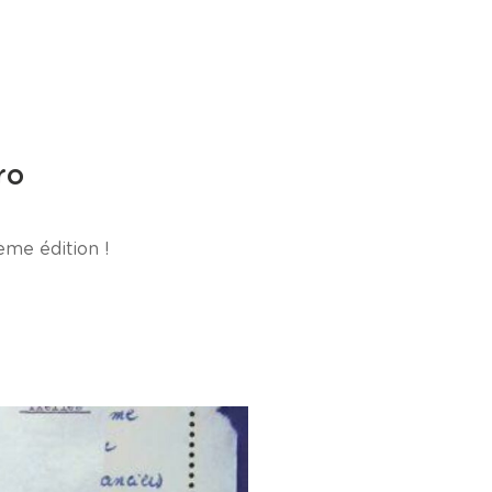
ro
me édition !