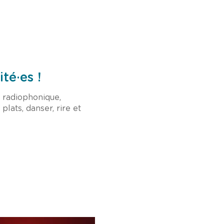
té·es !
n radiophonique,
lats, danser, rire et