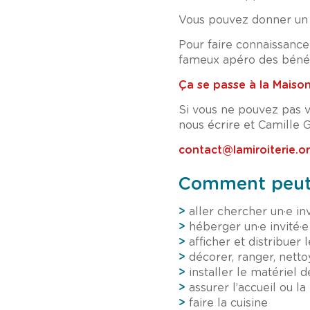
Vous pouvez donner un c
Pour faire connaissance
fameux apéro des béné
Ça se passe à la Maison
Si vous ne pouvez pas v
nous écrire et Camille 
contact@lamiroiterie.o
Comment peut-
>
aller chercher un·e inv
>
héberger un·e invité·e
>
afficher et distribue
>
décorer, ranger, netto
>
installer le matériel d
>
assurer l’accueil ou la 
>
faire la cuisine