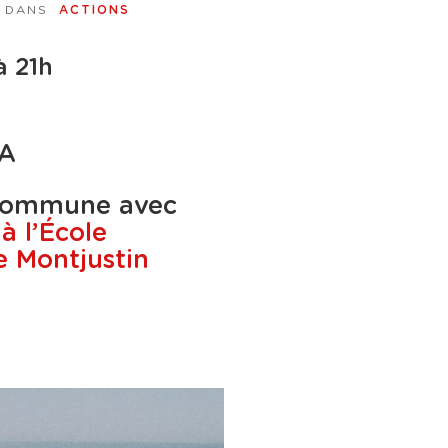
| DANS
ACTIONS
à 21h
IA
 commune avec
a
à l’École
e Montjustin