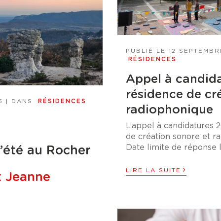
PUBLIÉ LE
12 SEPTEMBR
RÉSIDENCES
Appel à candid
résidence de cr
5
| DANS
RÉSIDENCES
radiophonique
L’appel à candidatures 
de création sonore et ra
Date limite de réponse 
d’été au Rocher
›
LIRE LA SUITE
t Jeanne