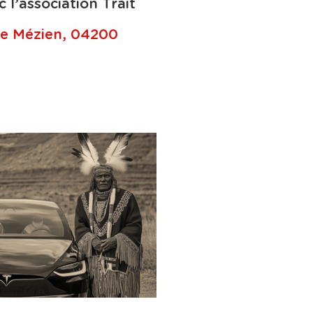
c l’association
Trait
de Mézien, 04200