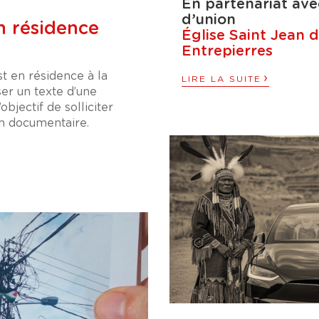
En partenariat ave
d’union
n résidence
Église Saint Jean 
Entrepierres
t en résidence à la
›
LIRE LA SUITE
ser un texte d’une
objectif de solliciter
ilm documentaire.