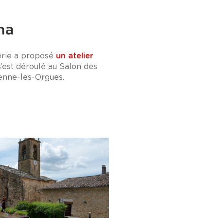
ma
terie a proposé
un atelier
 s’est déroulé au Salon des
ienne-les-Orgues.