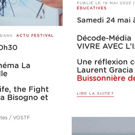
PUBLIÉ LE
19 MAI 2025
ÉDUCATIVES
Samedi 24 mai 
 DANS
ACTU FESTIVAL
Décode-Média
VIVRE AVEC L’
20h30
Une réflexion
inéma La
Laurent Graci
lle
Buissonnière d
ife, the Fight
›
LIRE LA SUITE
ra Bisogno et
utes / VOSTF