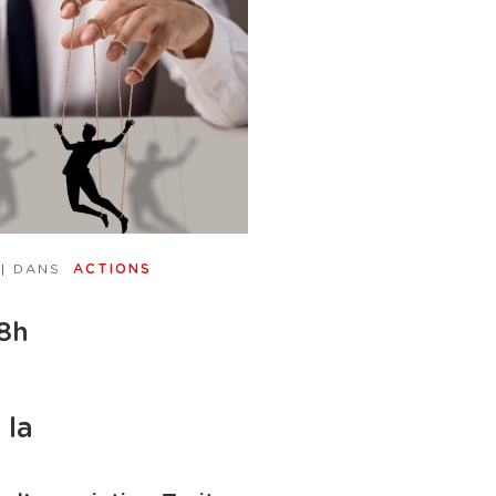
| DANS
ACTIONS
18h
 la
n