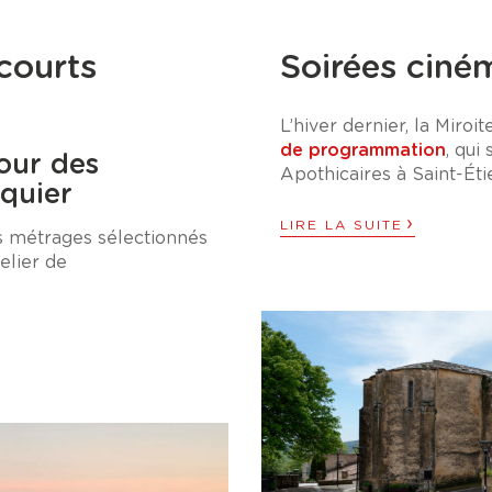
courts
Soirées ciné
L’hiver dernier, la Miroi
de programmation
, qui
cour des
Apothicaires à Saint-Ét
lquier
›
LIRE LA SUITE
s métrages sélectionnés
telier de